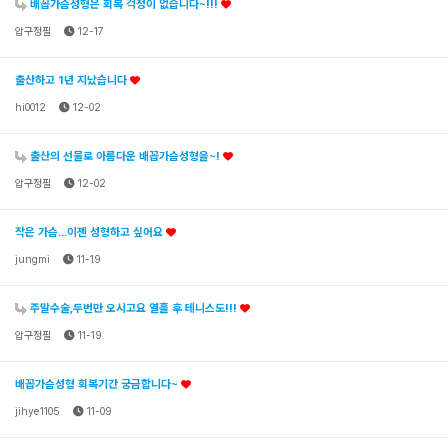
배꼽가슴성형은 회복 걱정이 없습니다~!!!
압구정필
12-17
출산하고 1년 지났습니다
hi0012
12-02
출산의 선물로 아름다운 배꼽가슴성형을~!
압구정필
12-02
작은 가슴...이젠 성형하고 싶어요
jungmi
11-19
주말수술,두번만 오시고요 열흘 후 테니스도!!!
압구정필
11-19
배꼽가슴성형 회복기간 궁금합니다~
jihye1105
11-09