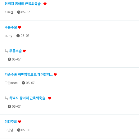
허벅지 종아리 근육퇴축술..
박수진
05-07
주름수술
suny
05-07
주름수술
05-07
가슴수술 어떤방법으로 해야할지...
고민mam
05-07
허벅지 종아리 근육퇴축술..
05-07
미간주름
고민남
05-06