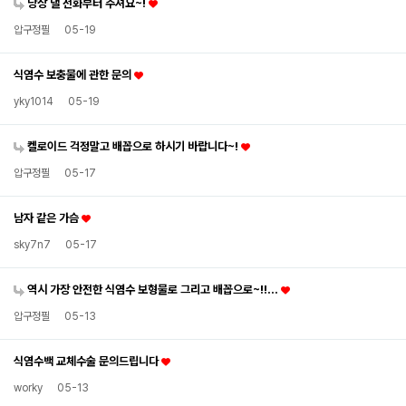
당장 낼 전화부터 주셔요~!
압구정필
05-19
식염수 보충물에 관한 문의
yky1014
05-19
켈로이드 걱정말고 배꼽으로 하시기 바랍니다~!
압구정필
05-17
남자 같은 가슴
sky7n7
05-17
역시 가장 안전한 식염수 보형물로 그리고 배꼽으로~!!…
압구정필
05-13
식염수백 교체수술 문의드립니다
worky
05-13