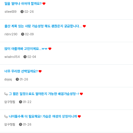
일을 얼마나 쉬어야 할까요?
stlee009
02-26
출산 계획 있는 사람 가슴성형 해도 괜찮은지 궁금합니다…
rldnr290
02-09
많이 아플까봐 고민이에요...ㅠㅠ
wlsdns154
02-04
너무 무리한 선택일까요?
dojoq
01-26
그 짧은 일정으로도 얼마든지 가능한 배꼽가슴성형~!
압구정필
01-22
나이들수록 더 필요해요! 가슴은 여성의 상징이니까
압구정필
01-26