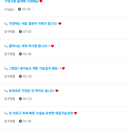
구형구축 올까봐 걱정돼요
ringgu
03-03
걱정하는 마음 충분히 이해가 됩니다.
압구정필
03-03
원하시는 때에 하시면 됩니다~!
압구정필
02-09
그럼요! 새가슴도 예쁜 가슴골이 돼요~!
압구정필
02-20
보정속옷 걱정은 안 하셔도 됩니다.
압구정필
04-22
안 아프고 회복 빠른 수술로 유명한 배꼽가슴성형
압구정필
02-04