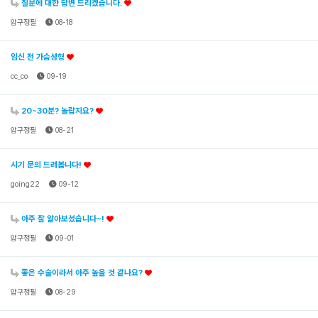
질문에 대한 답변 드리겠습니다.
압구정필
08-18
임신 전 가슴성형
cc_co
09-19
20~30분? 놀랍지요?
압구정필
08-21
시기 문의 드려봅니다!
going22
09-12
아주 잘 알아보셨습니다~!
압구정필
09-01
좋은 수술이라서 아주 높을 것 같나요?
압구정필
08-29