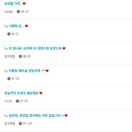
보형물 걱정..
basda
09-01
시원한 답...
10-17
티 안나요~오히려 더 자연스런 모양으로
압구정필
08-05
이뿐눈 재수술 상담이여..^^
07-10
현실적인 조언이 필요해요
hiribi
07-18
유방암, 유방암 검사에도 지장 없습니다~!
압구정필
07-23