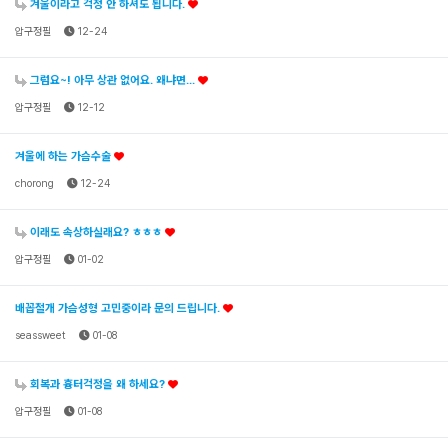
겨울이라고 걱정 안 하셔도 됩니다.
압구정필
12-24
그럼요~! 아무 상관 없어요. 왜냐면...
압구정필
12-12
겨울에 하는 가슴수술
chorong
12-24
이래도 속상하실래요? ㅎㅎㅎ
압구정필
01-02
배꼽절개 가슴성형 고민중이라 문의 드립니다.
seassweet
01-08
회복과 흉터걱정을 왜 하세요?
압구정필
01-08