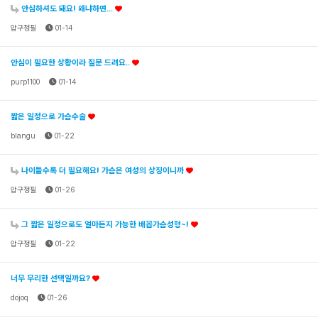
안심하셔도 돼요! 왜냐하면...
압구정필
01-14
안심이 필요한 상황이라 질문 드려요..
purp1100
01-14
짧은 일정으로 가슴수술
blangu
01-22
나이들수록 더 필요해요! 가슴은 여성의 상징이니까
압구정필
01-26
그 짧은 일정으로도 얼마든지 가능한 배꼽가슴성형~!
압구정필
01-22
너무 무리한 선택일까요?
dojoq
01-26