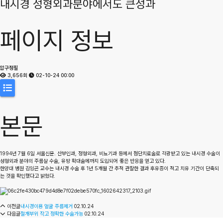
내시경 성형외과분야에서도 큰성과
페이지 정보
압구정필
3,656회
02-10-24 00:00
본문
1994년 7월 6일 서울신문. 산부인과, 정형외과, 비뇨기과 등에서 첨단치료술로 각광받고 있는 내시경 수술이
성형외과 분야의 주름살 수술, 유방 확대술에까지 도입되어 좋은 반응을 얻고 있다.
한양대 병원 김잉곤 교수는 내시경 수술 후 1년 5개월 간 추적 관찰한 결과 후유증이 적고 치유 기간이 단축되
는 것을 확인했다고 밝혔다.
이전글
내시경이용 얼굴 주름제거
02.10.24
다음글
절개부위 작고 정확한 수술가능
02.10.24