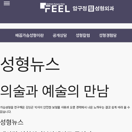
dehaze
배꼽가슴성형이란
공개상담
성형칼럼
성형경험담
성형뉴스
의술과 예술의 만남
가슴성형을 연구해온 김잉곤 박사의 안전한 보형물 사용과
오랜 경력에서 나온 노하우는 결코 쉽게 따라 올 수
없습니다.
성형뉴스